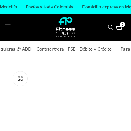
ctamente
 Medellín
Envíos a toda Colombia
Domicilio express en M
ontenido
0
0
artícu
quieras
💳 ADDI - Contraentrega - PSE - Débito y Crédito
Paga 
rectamente
a
formación
l producto