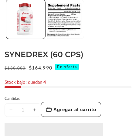
elemento
multimedia
1
en
vista
de
galería
SYNEDREX (60 CPS)
En oferta
Precio
Precio
$164.990
$180.000
habitual
de
Stock bajo: quedan 4
venta
Cantidad
Agregar al carrito
Reducir
Aumentar
cantidad
cantidad
para
para
SYNEDREX
SYNEDREX