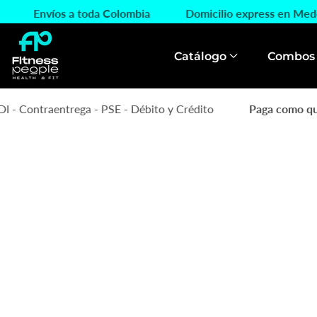
ctamente
ín
Envíos a toda Colombia
Domicilio express en Me
ontenido
Catálogo
Combos
- Contraentrega - PSE - Débito y Crédito
Paga como qui
rectamente
a
formación
l producto