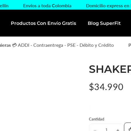
dellín
Envíos a toda Colombia
Domicilio express e
Productos Con Envío Gratis
Blog SuperFit
eras
💳 ADDI - Contraentrega - PSE - Débito y Crédito
Pa
SHAKER
Precio
$34.990
habitual
197 en stock
Cantidad