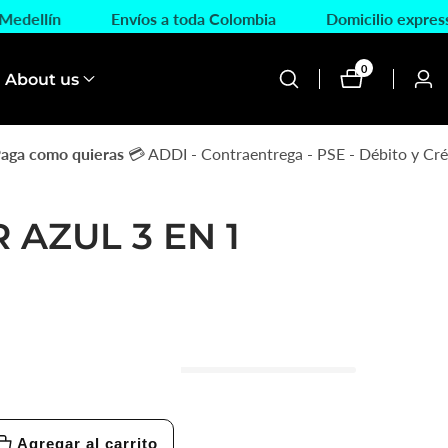
n Medellín
Envíos a toda Colombia
Domicilio expr
0
0
About us
Inici
artículos
sesi
ga como quieras
💳 ADDI - Contraentrega - PSE - Débito y Créd
 AZUL 3 EN 1
Agregar al carrito