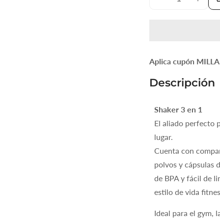
Reducir
Aument
cantidad
cantida
para
para
SHAKER
SHAKE
AZUL
AZUL
Aplica cupón MILLA
3
3
EN
EN
Descripción
1
1
Shaker 3 en 1
El aliado perfecto 
lugar.
Cuenta con compar
polvos y cápsulas d
de BPA y fácil de l
estilo de vida fitnes
Ideal para el gym, la