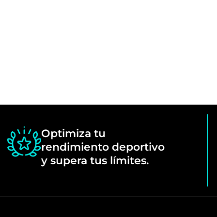
Abrir
elemento
multimedia
1
en
vista
Optimiza tu
de
rendimiento deportivo
galería
y supera tus límites.