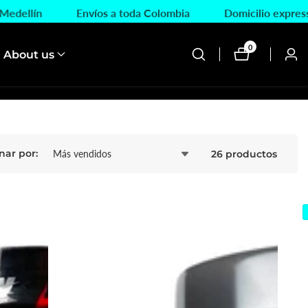
en Medellín
Envíos a toda Colombia
Domicilio expr
0
0
About us
Inici
artículos
sesi
nar por:
26 productos