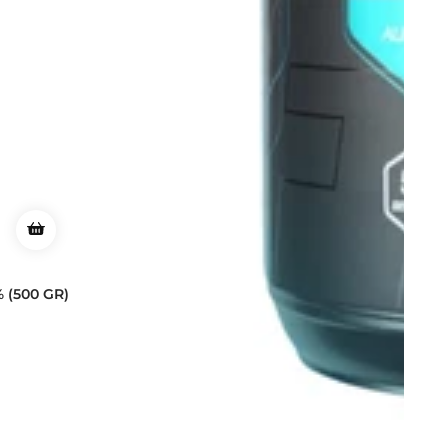
 (500 GR)
eñas
ales