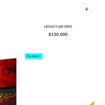
LEGACY (50 SRV)
Precio
$130.000
habitual
En oferta