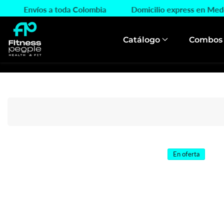
ctamente
ín
Envíos a toda Colombia
Domicilio express en M
ontenido
Catálogo
Combos
En oferta