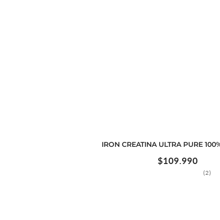
IRON CREATINA ULTRA PURE 100%
Precio
$109.990
habitual
2
(2)
res
tot