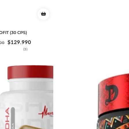
OFIT (30 CPS)
o
Precio
$129.990
00
ual
de
3
(3)
venta
reseñas
totales