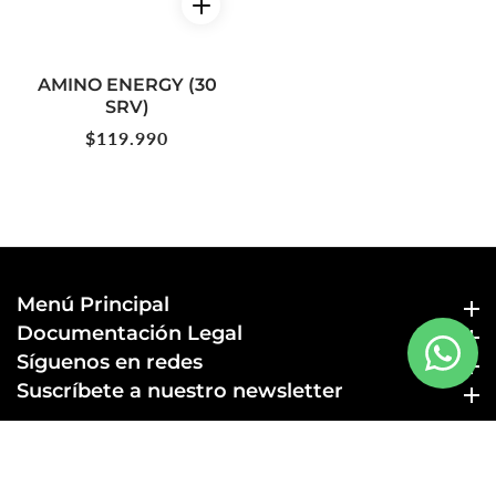
AMINO ENERGY (30
SRV)
Precio
$119.990
habitual
Menú Principal
Menú Principal
Documentación Legal
Documentación Legal
Síguenos en redes
Síguenos en redes
Suscríbete a nuestro newsletter
Suscríbete a nuestro newsletter