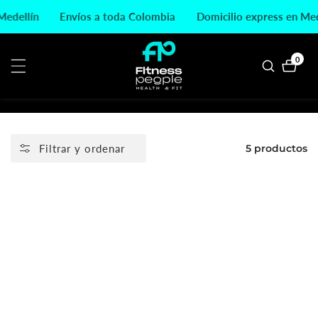
ctamente
 Medellín
Envíos a toda Colombia
Domicilio express en Me
ontenido
0
0
artícu
Filtrar y ordenar
5 productos