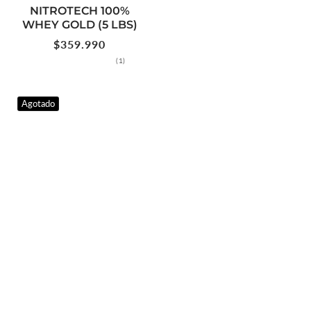
NITROTECH 100%
WHEY GOLD (5 LBS)
Precio
$359.990
habitual
1
(1)
reseñas
totales
Agotado