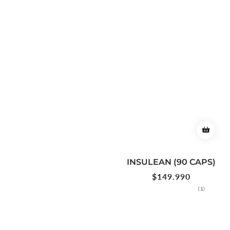
INSULEAN (90 CAPS)
Precio
$149.990
habitual
1
(1)
reseñas
totales